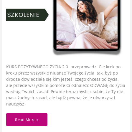
Fundament
KURS POZYTYWNEGO ŻYCIA 2.0 przeprowadzi Cię krok po
Zmiany:
nawyki!
kroku przez wszystkie niuanse Twojego życia tak, byś po
drodze dowiedziała się kim jesteś, czego chcesz od życia,
ale przede wszystkim pomoże Ci odnaleźć ODWAGĘ do życia
według Twoich zasad! Pewnie teraz myślisz sobie, że Ty nie
masz żadnych zasad, ale bądź pewna, że je utworzysz i
nauczysz
Read More »