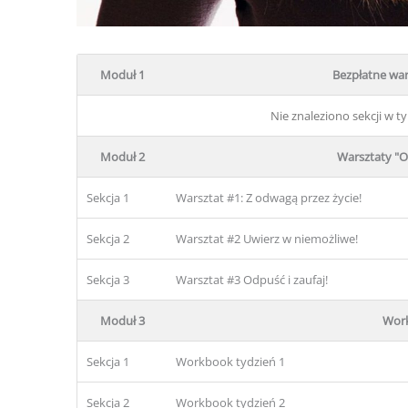
Moduł 1
Bezpłatne wars
Nie znaleziono sekcji w 
Moduł 2
Warsztaty "Od
Sekcja 1
Warsztat #1: Z odwagą przez życie!
Sekcja 2
Warsztat #2 Uwierz w niemożliwe!
Sekcja 3
Warsztat #3 Odpuść i zaufaj!
Moduł 3
Wor
Sekcja 1
Workbook tydzień 1
Sekcja 2
Workbook tydzień 2