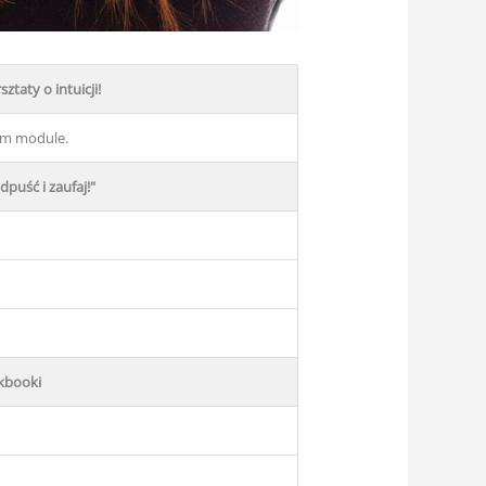
ztaty o intuicji!
tym module.
puść i zaufaj!"
kbooki