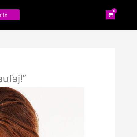
nto
ufaj!”