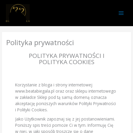
Przejdź
do
treści
Polityka prywatności
POLITYKA PRYWATNOŚCI I
POLITYKA COOKIES
Korzystanie z bloga i strony internetowej
www.beatabiegala.pl oraz oraz sklepu internetowego
w zakładce Sklep pod tą samą domeną oznacza
akceptację poniższych warunków Polityki Prywatności
i Polityki Cookies.
Jako Użytkownik zapoznaj się z jej postanowieniami.
Poniższy spis treści pomoże Ci w tym. Informuję Cię
w niej, w jaki sposób troszczę się o dane