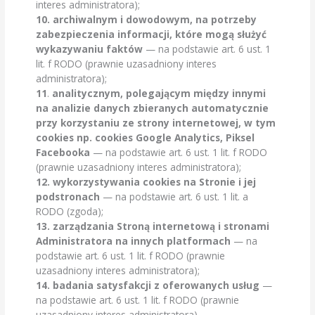
interes administratora);
10.
archiwalnym i dowodowym, na potrzeby
zabezpieczenia informacji, które mogą służyć
wykazywaniu faktów
— na podstawie art. 6 ust. 1
lit. f RODO (prawnie uzasadniony interes
administratora);
11
.
analitycznym, polegającym między innymi
na analizie danych zbieranych automatycznie
przy korzystaniu ze strony internetowej, w tym
cookies np. cookies Google Analytics, Piksel
Facebooka
— na podstawie art. 6 ust. 1 lit. f RODO
(prawnie uzasadniony interes administratora);
12. wykorzystywania cookies na Stronie i jej
podstronach
— na podstawie art. 6 ust. 1 lit. a
RODO (zgoda);
13.
zarządzania Stroną internetową i stronami
Administratora na innych platformach
— na
podstawie art. 6 ust. 1 lit. f RODO (prawnie
uzasadniony interes administratora);
14.
badania satysfakcji z oferowanych usług
—
na podstawie art. 6 ust. 1 lit. f RODO (prawnie
uzasadniony interes administratora),