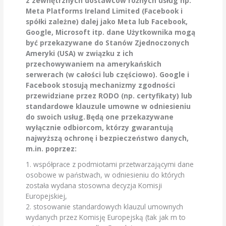
z zewnętrznych dostawców różnych usług np.
Meta Platforms Ireland Limited (Facebook i
spółki zależne) dalej jako Meta lub Facebook,
Google, Microsoft itp. dane Użytkownika mogą
być przekazywane do Stanów Zjednoczonych
Ameryki (USA) w związku z ich
przechowywaniem na amerykańskich
serwerach (w całości lub częściowo). Google i
Facebook stosują mechanizmy zgodności
przewidziane przez RODO (np. certyfikaty) lub
standardowe klauzule umowne w odniesieniu
do swoich usług. Będą one przekazywane
wyłącznie odbiorcom, którzy gwarantują
najwyższą ochronę i bezpieczeństwo danych,
m.in. poprzez:
1. współprace z podmiotami przetwarzającymi dane
osobowe w państwach, w odniesieniu do których
została wydana stosowna decyzja Komisji
Europejskiej,
2. stosowanie standardowych klauzul umownych
wydanych przez Komisję Europejską (tak jak m to