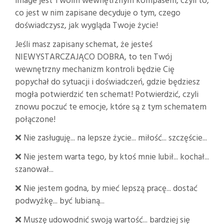
image jest Twoim wewnętrznym kompasem, czyli to,
co jest w nim zapisane decyduje o tym, czego
doświadczysz, jak wygląda Twoje życie!
Jeśli masz zapisany
schemat, że jesteś
NIEWYSTARCZAJĄCO DOBRA, to ten Twój
wewnętrzny mechanizm kontroli będzie Cię
popychał do sytuacji i doświadczeń, gdzie będziesz
mogła potwierdzić ten schemat! Potwierdzić, czyli
znowu poczuć te emocje, które są z tym schematem
połączone!
❌ Nie zasługuję... na lepsze życie... miłość... szczęście...
❌ Nie jestem warta tego, by ktoś mnie lubił... kochał...
szanował...
❌ Nie jestem godna, by mieć lepszą pracę... dostać
podwyżkę... być lubianą...
❌ Muszę udowodnić swoją wartość... bardziej się