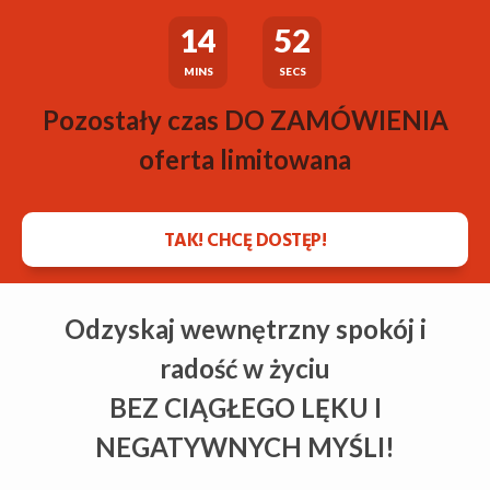
14
51
MINS
SECS
Pozostały czas DO ZAMÓWIENIA
oferta limitowana
TAK! CHCĘ DOSTĘP!
Odzyskaj wewnętrzny spokój i
radość w życiu
BEZ CIĄGŁEGO LĘKU I
NEGATYWNYCH MYŚLI!