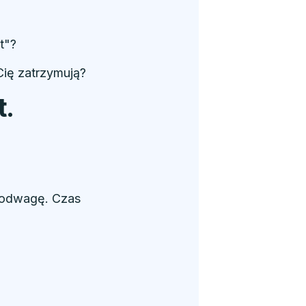
t"?
Cię zatrzymują?
t.
 odwagę. Czas