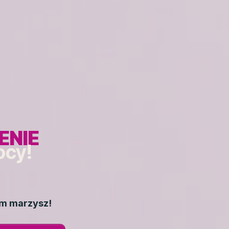
ENIE
ocy!
ym marzysz!