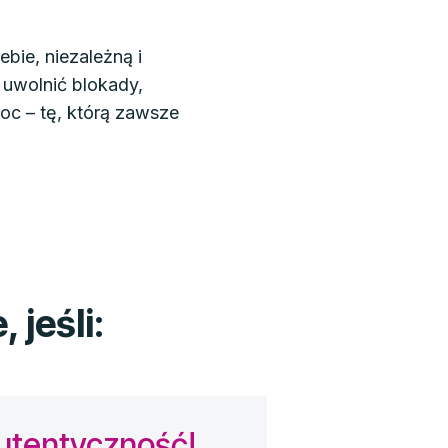
bie, niezależną i
 uwolnić blokady,
c – tę, którą zawsze
 jeśli:
utentyczność!