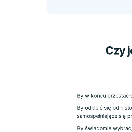
Czy 
By w końcu przestać s
By odkleić się od histo
samospełniające się 
By świadomie wybrać, k