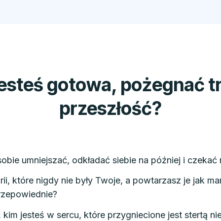
jesteś gotowa, pożegnać t
przeszłość?
obie umniejszać, odkładać siebie na później i czekać
rii, które nigdy nie były Twoje, a powtarzasz je jak ma
przepowiednie?
im jesteś w sercu, które przygniecione jest stertą n