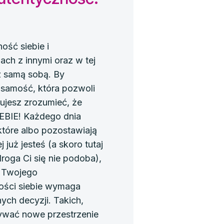
ść siebie i
ach z innymi oraz w tej
 z samą sobą. By
samość, która pozwoli
bujesz zrozumieć, że
EBIE! Każdego dnia
które albo pozostawiają
 już jesteś (a skoro tutaj
droga Ci się nie podoba),
ę Twojego
ści siebie wymaga
ch decyzji. Takich,
ywać nowe przestrzenie