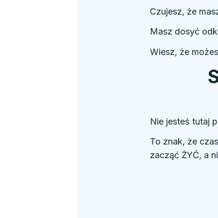
Czujesz, że masz
Masz dosyć odkła
Wiesz, że możesz
S
Nie jesteś tutaj
To znak, że cza
zacząć ŻYĆ, a n