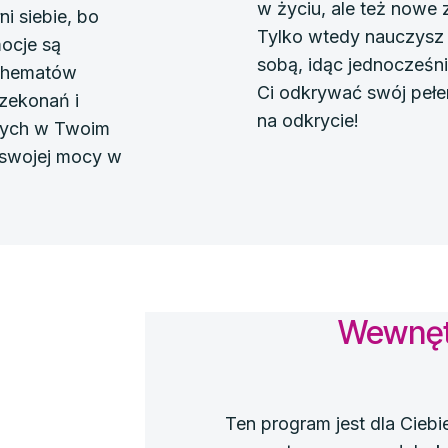
w życiu, ale też nowe 
ni siebie, bo
Tylko wtedy nauczysz 
mocje są
sobą, idąc jednocześn
schematów
Ci odkrywać swój pełen
zekonań i
na odkrycie!
nych w Twoim
 swojej mocy w
Wewnęt
Ten program jest dla Ciebi