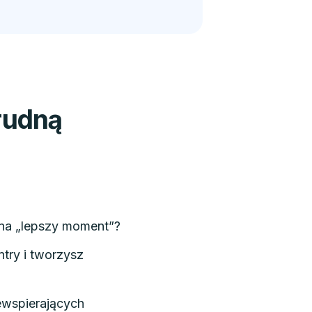
rudną
 na „lepszy moment”?
ntry i tworzysz
iewspierających