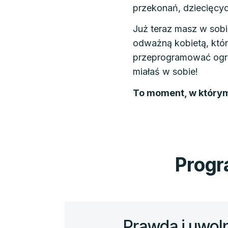
przekonań, dziecięcy
Już teraz masz w sobi
odważną kobietą, któr
przeprogramować ogra
miałaś w sobie!
To moment, w którym 
Progra
Prawda i uwoln