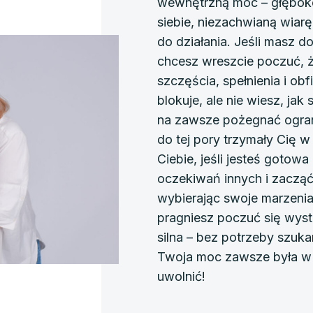
wewnętrzną moc – głębok
siebie, niezachwianą wiar
do działania. Jeśli masz do
chcesz wreszcie poczuć, 
szczęścia, spełnienia i obf
blokuje, ale nie wiesz, jak
na zawsze pożegnać ogran
do tej pory trzymały Cię w
Ciebie, jeśli jesteś goto
oczekiwań innych i zacząć
wybierając swoje marzenia
pragniesz poczuć się wyst
silna – bez potrzeby szuka
Twoja moc zawsze była w 
uwolnić!