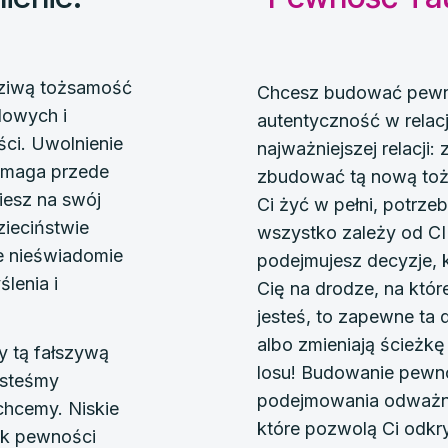
dziwą tożsamość
Chcesz budować pewno
dowych i
autentyczność w relacj
ści.
Uwolnienie
najważniejszej relacji:
wymaga przede
zbudować tą nową toż
iesz na swój
Ci żyć w pełni, potrze
zieciństwie
wszystko zależy od CI
re nieświadomie
podejmujesz decyzje, 
lenia i
Cię na drodze, na której
jesteś, to zapewne ta 
albo zmieniają ścieżk
y tą fałszywą
losu!
Budowanie pewno
esteśmy
podejmowania odważny
chcemy. Niskie
które pozwolą Ci odkr
rak pewności