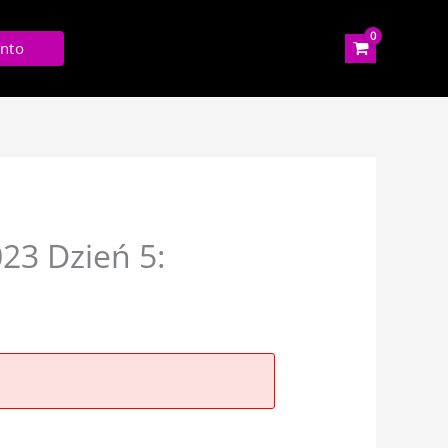
nto
3 Dzień 5: