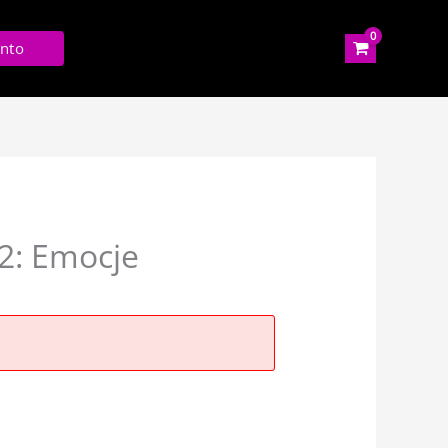
nto
2: Emocje