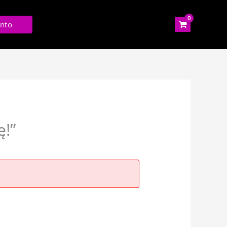
nto
!”