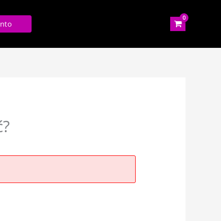
nto
ć?