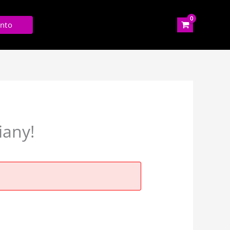
nto
iany!