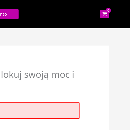
nto
lokuj swoją moc i