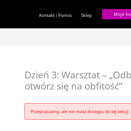
Moje ko
Kontakt i Pomoc
Sklep
Dzień 3: Warsztat – „Odb
otwórz się na obfitość”
Przepraszamy, ale nie masz dostępu do tej sekcji.