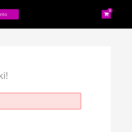
nto
i!