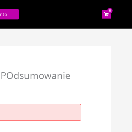
nto
: POdsumowanie