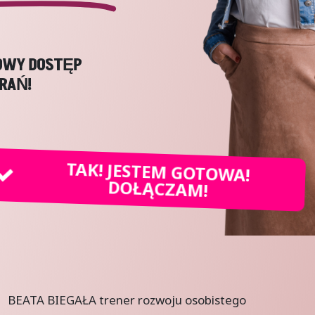
OWY DOSTĘP
RAŃ!
TAK! JESTEM GOTOWA!
DOŁĄCZAM!
BEATA BIEGAŁA trener rozwoju osobistego