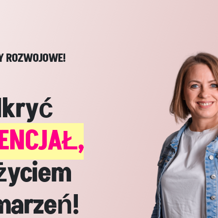
Y ROZWOJOWE!
dkryć
ENCJAŁ,
życiem
marzeń!