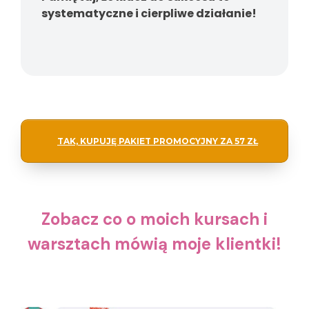
systematyczne i cierpliwe działanie!
TAK, KUPUJĘ PAKIET PROMOCYJNY ZA 57 ZŁ
Zobacz co o moich kursach i
warsztach mówią moje klientki!