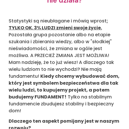
nie działa?
Statystyki są nieubłagane i mówią wprost
:
TYLKO OK. 3% LUDZI zmieni swoje życie.
Pozostała grupa pozostanie albo na etapie
szukania i zbierania wiedzy, albo w "słodkiej"
nieświadomości, że zmiana w ogóle jest
możliwa. A PRZECIEŻ ZMIANA JEST MOŻLIWA!
Mam nadzieję, że to już wiesz! A dlaczego tak
wielu ludziom to nie wychodzi? Nie mają
fundamentu!
Kiedy chcemy wybudować dom,
który jest symbolem bezpieczeństwa dla tak
wielu ludzi, to kupujemy projekt, a potem
budujemy FUNDAMENT!
Tylko na stabilnym
fundamencie zbudujesz stabilny i bezpieczny
dom!
Dlaczego ten aspekt pomijany jest w naszym
rozwoju?